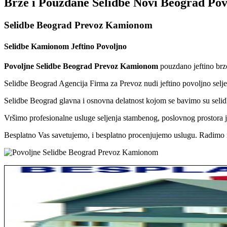
Brze i Pouzdane Selidbe Novi Beograd Pov
Selidbe Beograd Prevoz Kamionom
Selidbe Kamionom Jeftino Povoljno
Povoljne Selidbe Beograd Prevoz Kamionom
pouzdano jeftino brzo
Selidbe Beograd Agencija Firma za Prevoz nudi jeftino povoljno sel
Selidbe Beograd glavna i osnovna delatnost kojom se bavimo su selidb
Vršimo profesionalne usluge seljenja stambenog, poslovnog prostora je
Besplatno Vas savetujemo, i besplatno procenjujemo uslugu. Radimo n