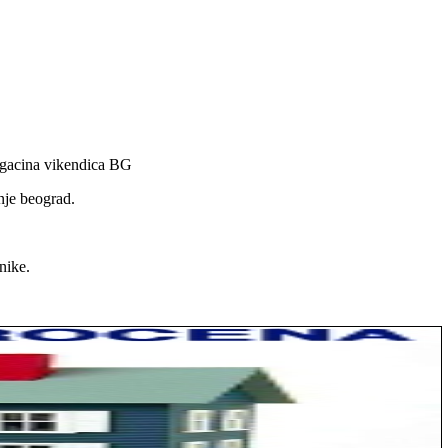
magacina vikendica BG
nje beograd.
nike.