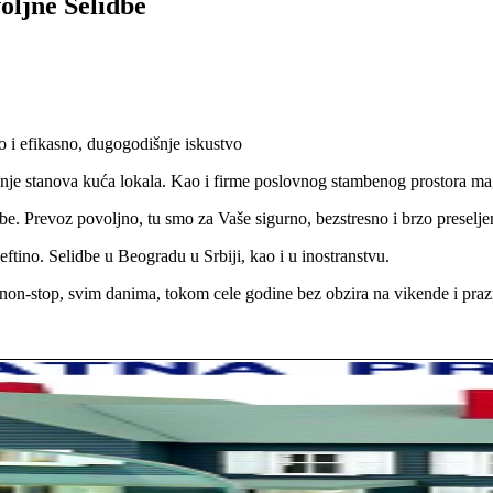
oljne Selidbe
 i efikasno, dugogodišnje iskustvo
jenje stanova kuća lokala. Kao i firme poslovnog stambenog prostora 
e. Prevoz povoljno, tu smo za Vaše sigurno, bezstresno i brzo preselje
ftino. Selidbe u Beogradu u Srbiji, kao i u inostranstvu.
on-stop, svim danima, tokom cele godine bez obzira na vikende i praz