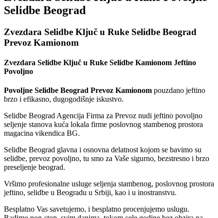
Selidbe Beograd
Zvezdara Selidbe Ključ u Ruke Selidbe Beograd
Prevoz Kamionom
Zvezdara Selidbe Ključ u Ruke Selidbe Kamionom Jeftino
Povoljno
Povoljne Selidbe Beograd Prevoz Kamionom
pouzdano jeftino
brzo i efikasno, dugogodišnje iskustvo.
Selidbe Beograd Agencija Firma za Prevoz nudi jeftino povoljno
seljenje stanova kuća lokala firme poslovnog stambenog prostora
magacina vikendica BG.
Selidbe Beograd glavna i osnovna delatnost kojom se bavimo su
selidbe, prevoz povoljno, tu smo za Vaše sigurno, bezstresno i brzo
preseljenje beograd.
Vršimo profesionalne usluge seljenja stambenog, poslovnog prostora
jeftino, selidbe u Beogradu u Srbiji, kao i u inostranstvu.
Besplatno Vas savetujemo, i besplatno procenjujemo uslugu.
Radimo non-stop, svim danima, tokom cele godine bez obzira na