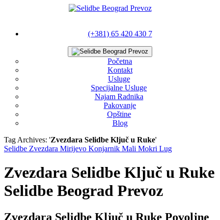
(+381) 65 420 430 7
Početna
Kontakt
Usluge
Specijalne Usluge
Najam Radnika
Pakovanje
Opštine
Blog
Tag Archives: '
Zvezdara Selidbe Ključ u Ruke
'
Selidbe Zvezdara Mirijevo Konjarnik Mali Mokri Lug
Zvezdara Selidbe Ključ u Ruke
Selidbe Beograd Prevoz
Zvezdara Selidbe Ključ u Ruke Povoljne