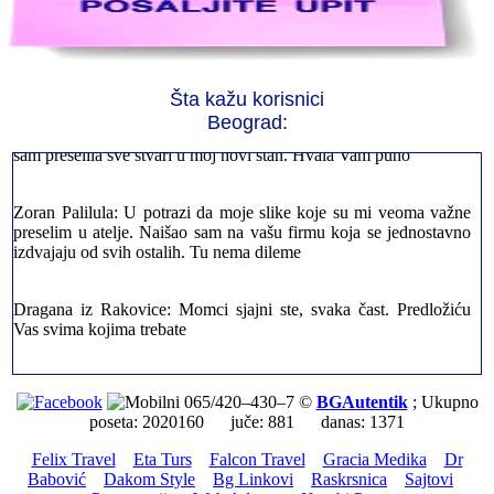
Jelena sa Čukarice: Mogu da pohvalim sve radnike u firmi jer su
stvarno profesionalni. Iselili su moje stvari veoma pažljivo
Šta kažu korisnici
Beograd:
Milica iz Novog Beograda: Zahvaljujuću vašoj firmi. Istog dana
sam preselila sve stvari u moj novi stan. Hvala Vam puno
Zoran Palilula: U potrazi da moje slike koje su mi veoma važne
preselim u atelje. Naišao sam na vašu firmu koja se jednostavno
izdvajaju od svih ostalih. Tu nema dileme
Dragana iz Rakovice: Momci sjajni ste, svaka čast. Predložiću
Vas svima kojima trebate
Petar sa Savskog Venaca: Trebalo je odmah da ispraznim stan i
prebacim stvari u drugi. Pozvao sam vašu firmu. Ja ljudi ne znam
065/420–430–7 ©
BGAutentik
; Ukupno
šta bi radio sada da ne postojite, Hvala Vam
poseta: 2020160 juče: 881 danas: 1371
Felix Travel
Eta Turs
Falcon Travel
Gracia Medika
Dr
Dragan iz Stari Grad: Retko gde može da se nađe prava
Babović
Dakom Style
Bg Linkovi
Raskrsnica
Sajtovi