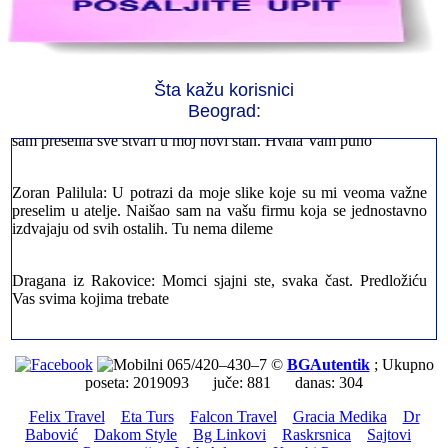
Jelena sa Čukarice: Mogu da pohvalim sve radnike u firmi jer su
stvarno profesionalni. Iselili su moje stvari veoma pažljivo
Šta kažu korisnici
Beograd:
Milica iz Novog Beograda: Zahvaljujuću vašoj firmi. Istog dana
sam preselila sve stvari u moj novi stan. Hvala Vam puno
Zoran Palilula: U potrazi da moje slike koje su mi veoma važne
preselim u atelje. Naišao sam na vašu firmu koja se jednostavno
izdvajaju od svih ostalih. Tu nema dileme
Dragana iz Rakovice: Momci sjajni ste, svaka čast. Predložiću
Vas svima kojima trebate
Petar sa Savskog Venaca: Trebalo je odmah da ispraznim stan i
prebacim stvari u drugi. Pozvao sam vašu firmu. Ja ljudi ne znam
065/420–430–7 ©
BGAutentik
; Ukupno
šta bi radio sada da ne postojite, Hvala Vam
poseta: 2019093 juče: 881 danas: 304
Felix Travel
Eta Turs
Falcon Travel
Gracia Medika
Dr
Dragan iz Stari Grad: Retko gde može da se nađe prava
Babović
Dakom Style
Bg Linkovi
Raskrsnica
Sajtovi