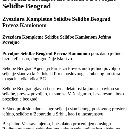
Selidbe Beograd
Zvezdara Kompletne Selidbe Selidbe Beograd
Prevoz Kamionom
Zvezdara Kompletne Selidbe Selidbe Kamionom Jeftino
Povoljno
Povoljne Selidbe Beograd Prevoz Kamionom
pouzdano jeftino
brzo i efikasno, dugogodišnje iskustvo.
Selidbe Beograd Agencija Firma za Prevoz nudi jeftino povoljno
seljenje stanova kuća lokala firme poslovnog stambenog prostora
magacina vikendica BG.
Selidbe Beograd glavna i osnovna delatnost kojom se bavimo su
selidbe, prevoz povoljno, tu smo za Vaše sigurno, bezstresno i brzo
preseljenje beograd.
Vršimo profesionalne usluge seljenja stambenog, poslovnog prostora
jeftino, selidbe u Beogradu u Srbiji, kao i u inostranstvu.
Besplatno Vas savetujemo, i besplatno procenjujemo uslugu.
Radimo non-stop, svim danima, tokom cele godine bez obzira na