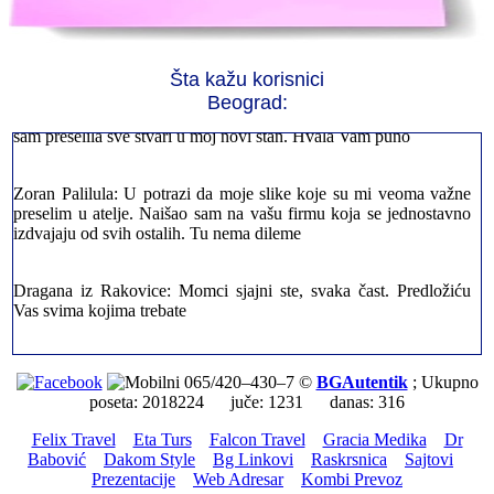
Jelena sa Čukarice: Mogu da pohvalim sve radnike u firmi jer su
stvarno profesionalni. Iselili su moje stvari veoma pažljivo
Šta kažu korisnici
Beograd:
Milica iz Novog Beograda: Zahvaljujuću vašoj firmi. Istog dana
sam preselila sve stvari u moj novi stan. Hvala Vam puno
Zoran Palilula: U potrazi da moje slike koje su mi veoma važne
preselim u atelje. Naišao sam na vašu firmu koja se jednostavno
izdvajaju od svih ostalih. Tu nema dileme
Dragana iz Rakovice: Momci sjajni ste, svaka čast. Predložiću
Vas svima kojima trebate
Petar sa Savskog Venaca: Trebalo je odmah da ispraznim stan i
prebacim stvari u drugi. Pozvao sam vašu firmu. Ja ljudi ne znam
065/420–430–7 ©
BGAutentik
; Ukupno
šta bi radio sada da ne postojite, Hvala Vam
poseta: 2018224 juče: 1231 danas: 316
Felix Travel
Eta Turs
Falcon Travel
Gracia Medika
Dr
Dragan iz Stari Grad: Retko gde može da se nađe prava
Babović
Dakom Style
Bg Linkovi
Raskrsnica
Sajtovi
profesionalnost u našoj zemlji i naravno usluga. Sve pohvale od
Prezentacije
Web Adresar
Kombi Prevoz