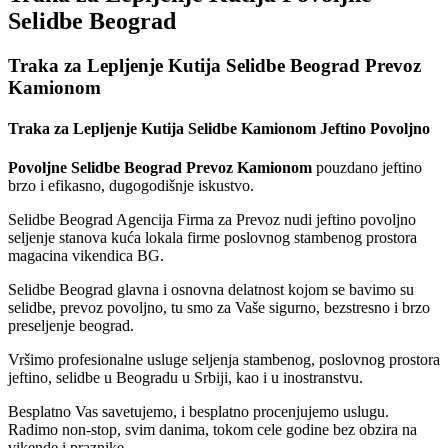
Selidbe Beograd
Traka za Lepljenje Kutija Selidbe Beograd Prevoz
Kamionom
Traka za Lepljenje Kutija Selidbe Kamionom Jeftino Povoljno
Povoljne Selidbe Beograd Prevoz Kamionom
pouzdano jeftino
brzo i efikasno, dugogodišnje iskustvo.
Selidbe Beograd Agencija Firma za Prevoz nudi jeftino povoljno
seljenje stanova kuća lokala firme poslovnog stambenog prostora
magacina vikendica BG.
Selidbe Beograd glavna i osnovna delatnost kojom se bavimo su
selidbe, prevoz povoljno, tu smo za Vaše sigurno, bezstresno i brzo
preseljenje beograd.
Vršimo profesionalne usluge seljenja stambenog, poslovnog prostora
jeftino, selidbe u Beogradu u Srbiji, kao i u inostranstvu.
Besplatno Vas savetujemo, i besplatno procenjujemo uslugu.
Radimo non-stop, svim danima, tokom cele godine bez obzira na
vikende i praznike.