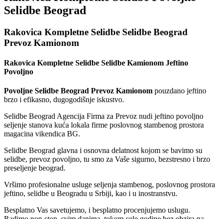
Selidbe Beograd
Rakovica Kompletne Selidbe Selidbe Beograd
Prevoz Kamionom
Rakovica Kompletne Selidbe Selidbe Kamionom Jeftino
Povoljno
Povoljne Selidbe Beograd Prevoz Kamionom
pouzdano jeftino
brzo i efikasno, dugogodišnje iskustvo.
Selidbe Beograd Agencija Firma za Prevoz nudi jeftino povoljno
seljenje stanova kuća lokala firme poslovnog stambenog prostora
magacina vikendica BG.
Selidbe Beograd glavna i osnovna delatnost kojom se bavimo su
selidbe, prevoz povoljno, tu smo za Vaše sigurno, bezstresno i brzo
preseljenje beograd.
Vršimo profesionalne usluge seljenja stambenog, poslovnog prostora
jeftino, selidbe u Beogradu u Srbiji, kao i u inostranstvu.
Besplatno Vas savetujemo, i besplatno procenjujemo uslugu.
Radimo non-stop, svim danima, tokom cele godine bez obzira na