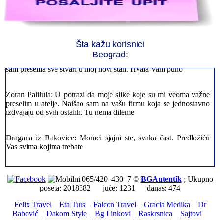
Jelena sa Čukarice: Mogu da pohvalim sve radnike u firmi jer su
stvarno profesionalni. Iselili su moje stvari veoma pažljivo
Šta kažu korisnici
Beograd:
Milica iz Novog Beograda: Zahvaljujuću vašoj firmi. Istog dana
sam preselila sve stvari u moj novi stan. Hvala Vam puno
Zoran Palilula: U potrazi da moje slike koje su mi veoma važne
preselim u atelje. Naišao sam na vašu firmu koja se jednostavno
izdvajaju od svih ostalih. Tu nema dileme
Dragana iz Rakovice: Momci sjajni ste, svaka čast. Predložiću
Vas svima kojima trebate
Petar sa Savskog Venaca: Trebalo je odmah da ispraznim stan i
prebacim stvari u drugi. Pozvao sam vašu firmu. Ja ljudi ne znam
065/420–430–7 ©
BGAutentik
; Ukupno
šta bi radio sada da ne postojite, Hvala Vam
poseta: 2018382 juče: 1231 danas: 474
Felix Travel
Eta Turs
Falcon Travel
Gracia Medika
Dr
Dragan iz Stari Grad: Retko gde može da se nađe prava
Babović
Dakom Style
Bg Linkovi
Raskrsnica
Sajtovi