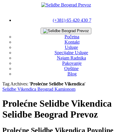
(+381) 65 420 430 7
Početna
Kontakt
Usluge
Specijalne Usluge
Najam Radnika
Pakovanje
Opštine
Blog
Tag Archives: '
Prolećne Selidbe Vikendica
'
Selidbe Vikendica Beograd Kamionom
Prolećne Selidbe Vikendica
Selidbe Beograd Prevoz
Prolećne Selidbe Vikendica Povoljne