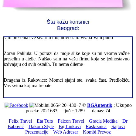
Jelena sa Čukarice: Mogu da pohvalim sve radnike u firmi jer su
stvarno profesionalni. Iselili su moje stvari veoma pažljivo
Šta kažu korisnici
Beograd:
Milica iz Novog Beograda: Zahvaljujuću vašoj firmi. Istog dana
sam preselila sve stvari u moj novi stan. Hvala Vam puno
Zoran Palilula: U potrazi da moje slike koje su mi veoma važne
preselim u atelje. Naišao sam na vašu firmu koja se jednostavno
izdvajaju od svih ostalih. Tu nema dileme
Dragana iz Rakovice: Momci sjajni ste, svaka čast. Predložiću
Vas svima kojima trebate
Petar sa Savskog Venaca: Trebalo je odmah da ispraznim stan i
prebacim stvari u drugi. Pozvao sam vašu firmu. Ja ljudi ne znam
065/420–430–7 ©
BGAutentik
; Ukupno
šta bi radio sada da ne postojite, Hvala Vam
poseta: 2021683 juče: 1289 danas: 74
Felix Travel
Eta Turs
Falcon Travel
Gracia Medika
Dr
Dragan iz Stari Grad: Retko gde može da se nađe prava
Babović
Dakom Style
Bg Linkovi
Raskrsnica
Sajtovi
profesionalnost u našoj zemlji i naravno usluga. Sve pohvale od
Prezentacije
Web Adresar
Kombi Prevoz