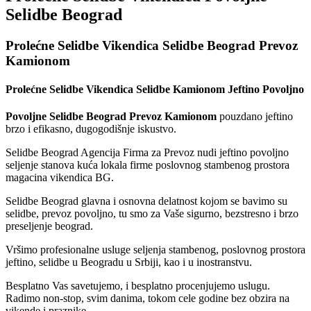
Selidbe Beograd
Prolećne Selidbe Vikendica Selidbe Beograd Prevoz
Kamionom
Prolećne Selidbe Vikendica Selidbe Kamionom Jeftino Povoljno
Povoljne Selidbe Beograd Prevoz Kamionom
pouzdano jeftino
brzo i efikasno, dugogodišnje iskustvo.
Selidbe Beograd Agencija Firma za Prevoz nudi jeftino povoljno
seljenje stanova kuća lokala firme poslovnog stambenog prostora
magacina vikendica BG.
Selidbe Beograd glavna i osnovna delatnost kojom se bavimo su
selidbe, prevoz povoljno, tu smo za Vaše sigurno, bezstresno i brzo
preseljenje beograd.
Vršimo profesionalne usluge seljenja stambenog, poslovnog prostora
jeftino, selidbe u Beogradu u Srbiji, kao i u inostranstvu.
Besplatno Vas savetujemo, i besplatno procenjujemo uslugu.
Radimo non-stop, svim danima, tokom cele godine bez obzira na
vikende i praznike.