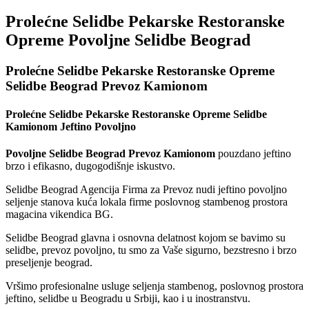
Prolećne Selidbe Pekarske Restoranske
Opreme Povoljne Selidbe Beograd
Prolećne Selidbe Pekarske Restoranske Opreme
Selidbe Beograd Prevoz Kamionom
Prolećne Selidbe Pekarske Restoranske Opreme Selidbe
Kamionom Jeftino Povoljno
Povoljne Selidbe Beograd Prevoz Kamionom
pouzdano jeftino
brzo i efikasno, dugogodišnje iskustvo.
Selidbe Beograd Agencija Firma za Prevoz nudi jeftino povoljno
seljenje stanova kuća lokala firme poslovnog stambenog prostora
magacina vikendica BG.
Selidbe Beograd glavna i osnovna delatnost kojom se bavimo su
selidbe, prevoz povoljno, tu smo za Vaše sigurno, bezstresno i brzo
preseljenje beograd.
Vršimo profesionalne usluge seljenja stambenog, poslovnog prostora
jeftino, selidbe u Beogradu u Srbiji, kao i u inostranstvu.