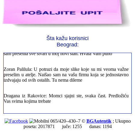
Jelena sa Čukarice: Mogu da pohvalim sve radnike u firmi jer su
stvarno profesionalni. Iselili su moje stvari veoma pažljivo
Šta kažu korisnici
Beograd:
Milica iz Novog Beograda: Zahvaljujuću vašoj firmi. Istog dana
sam preselila sve stvari u moj novi stan. Hvala Vam puno
Zoran Palilula: U potrazi da moje slike koje su mi veoma važne
preselim u atelje. Naišao sam na vašu firmu koja se jednostavno
izdvajaju od svih ostalih. Tu nema dileme
Dragana iz Rakovice: Momci sjajni ste, svaka čast. Predložiću
Vas svima kojima trebate
Petar sa Savskog Venaca: Trebalo je odmah da ispraznim stan i
prebacim stvari u drugi. Pozvao sam vašu firmu. Ja ljudi ne znam
065/420–430–7 ©
BGAutentik
; Ukupno
šta bi radio sada da ne postojite, Hvala Vam
poseta: 2017871 juče: 1255 danas: 1194