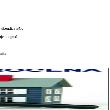
a vikendica BG.
nje beograd.
nike.