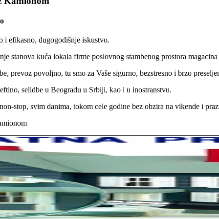
voz Kamionom
no
 i efikasno, dugogodišnje iskustvo.
jenje stanova kuća lokala firme poslovnog stambenog prostora magacin
e, prevoz povoljno, tu smo za Vaše sigurno, bezstresno i brzo preselje
tino, selidbe u Beogradu u Srbiji, kao i u inostranstvu.
on-stop, svim danima, tokom cele godine bez obzira na vikende i praz