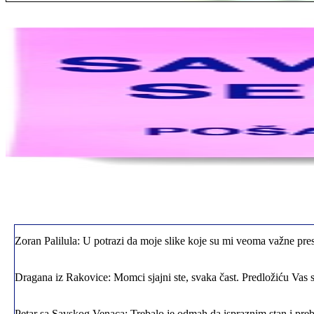
Jelena sa Čukarice: Mogu da pohvalim sve radnike u firmi jer su stva
Milica iz Novog Beograda: Zahvaljujuću vašoj firmi. Istog dana sam
Zoran Palilula: U potrazi da moje slike koje su mi veoma važne pres
Dragana iz Rakovice: Momci sjajni ste, svaka čast. Predložiću Vas 
Petar sa Savskog Venaca: Trebalo je odmah da ispraznim stan i preba