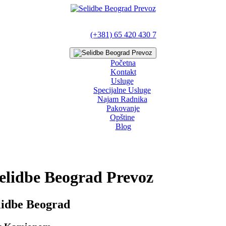
(+381) 65 420 430 7
Početna
Kontakt
Usluge
Specijalne Usluge
Najam Radnika
Pakovanje
Opštine
Blog
 Selidbe Beograd Prevoz
elidbe Beograd