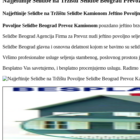
Najjeftinije Selidbe na Tržištu Selidbe Beograd Pre
Najjeftinije Selidbe na Tržištu Selidbe Kamionom Jeftino Povolj
Povoljne Selidbe Beograd Prevoz Kamionom
pouzdano jeftino brzo
Selidbe Beograd Agencija Firma za Prevoz nudi jeftino povoljno sel
Selidbe Beograd glavna i osnovna delatnost kojom se bavimo su selidb
Vršimo profesionalne usluge seljenja stambenog, poslovnog prostora jef
Besplatno Vas savetujemo, i besplatno procenjujemo uslugu. Radimo n