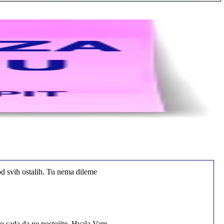
od svih ostalih. Tu nema dileme
io sada da ne postojite, Hvala Vam