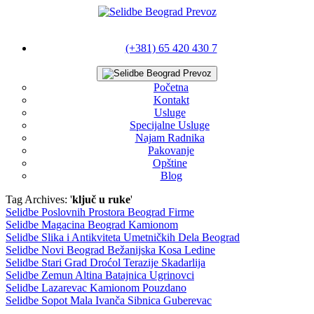
(+381) 65 420 430 7
Početna
Kontakt
Usluge
Specijalne Usluge
Najam Radnika
Pakovanje
Opštine
Blog
Tag Archives: '
ključ u ruke
'
Selidbe Poslovnih Prostora Beograd Firme
Selidbe Magacina Beograd Kamionom
Selidbe Slika i Antikviteta Umetničkih Dela Beograd
Selidbe Novi Beograd Bežanijska Kosa Ledine
Selidbe Stari Grad Droćol Terazije Skadarlija
Selidbe Zemun Altina Batajnica Ugrinovci
Selidbe Lazarevac Kamionom Pouzdano
Selidbe Sopot Mala Ivanča Sibnica Guberevac