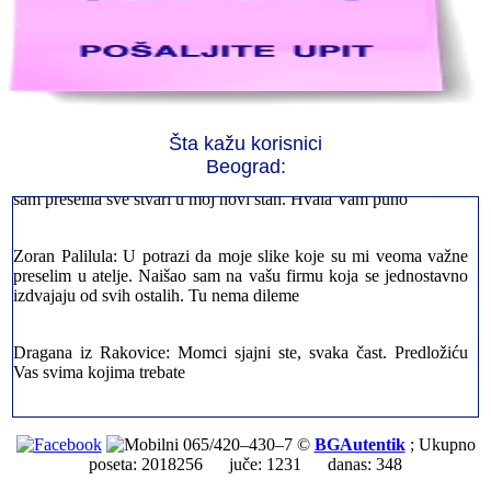
Jelena sa Čukarice: Mogu da pohvalim sve radnike u firmi jer su
stvarno profesionalni. Iselili su moje stvari veoma pažljivo
Šta kažu korisnici
Beograd:
Milica iz Novog Beograda: Zahvaljujuću vašoj firmi. Istog dana
sam preselila sve stvari u moj novi stan. Hvala Vam puno
Zoran Palilula: U potrazi da moje slike koje su mi veoma važne
preselim u atelje. Naišao sam na vašu firmu koja se jednostavno
izdvajaju od svih ostalih. Tu nema dileme
Dragana iz Rakovice: Momci sjajni ste, svaka čast. Predložiću
Vas svima kojima trebate
Petar sa Savskog Venaca: Trebalo je odmah da ispraznim stan i
prebacim stvari u drugi. Pozvao sam vašu firmu. Ja ljudi ne znam
065/420–430–7 ©
BGAutentik
; Ukupno
šta bi radio sada da ne postojite, Hvala Vam
poseta: 2018256 juče: 1231 danas: 348