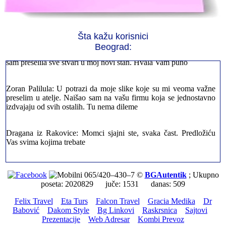
Jelena sa Čukarice: Mogu da pohvalim sve radnike u firmi jer su
stvarno profesionalni. Iselili su moje stvari veoma pažljivo
Šta kažu korisnici
Beograd:
Milica iz Novog Beograda: Zahvaljujuću vašoj firmi. Istog dana
sam preselila sve stvari u moj novi stan. Hvala Vam puno
Zoran Palilula: U potrazi da moje slike koje su mi veoma važne
preselim u atelje. Naišao sam na vašu firmu koja se jednostavno
izdvajaju od svih ostalih. Tu nema dileme
Dragana iz Rakovice: Momci sjajni ste, svaka čast. Predložiću
Vas svima kojima trebate
Petar sa Savskog Venaca: Trebalo je odmah da ispraznim stan i
prebacim stvari u drugi. Pozvao sam vašu firmu. Ja ljudi ne znam
065/420–430–7 ©
BGAutentik
; Ukupno
šta bi radio sada da ne postojite, Hvala Vam
poseta: 2020829 juče: 1531 danas: 509
Felix Travel
Eta Turs
Falcon Travel
Gracia Medika
Dr
Dragan iz Stari Grad: Retko gde može da se nađe prava
Babović
Dakom Style
Bg Linkovi
Raskrsnica
Sajtovi
profesionalnost u našoj zemlji i naravno usluga. Sve pohvale od
Prezentacije
Web Adresar
Kombi Prevoz