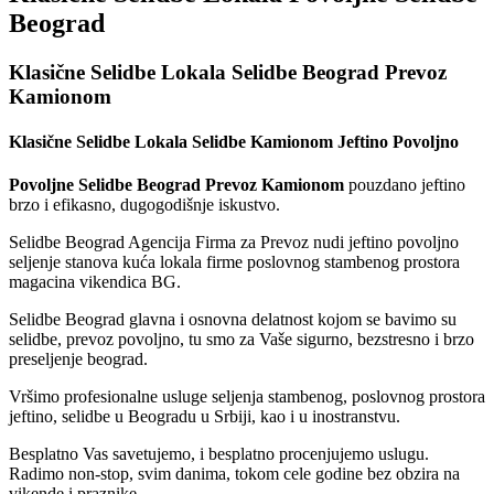
Beograd
Klasične Selidbe Lokala Selidbe Beograd Prevoz
Kamionom
Klasične Selidbe Lokala Selidbe Kamionom Jeftino Povoljno
Povoljne Selidbe Beograd Prevoz Kamionom
pouzdano jeftino
brzo i efikasno, dugogodišnje iskustvo.
Selidbe Beograd Agencija Firma za Prevoz nudi jeftino povoljno
seljenje stanova kuća lokala firme poslovnog stambenog prostora
magacina vikendica BG.
Selidbe Beograd glavna i osnovna delatnost kojom se bavimo su
selidbe, prevoz povoljno, tu smo za Vaše sigurno, bezstresno i brzo
preseljenje beograd.
Vršimo profesionalne usluge seljenja stambenog, poslovnog prostora
jeftino, selidbe u Beogradu u Srbiji, kao i u inostranstvu.
Besplatno Vas savetujemo, i besplatno procenjujemo uslugu.
Radimo non-stop, svim danima, tokom cele godine bez obzira na
vikende i praznike.