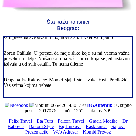
Jelena sa Čukarice: Mogu da pohvalim sve radnike u firmi jer su
stvarno profesionalni. Iselili su moje stvari veoma pažljivo
Šta kažu korisnici
Beograd:
Milica iz Novog Beograda: Zahvaljujuću vašoj firmi. Istog dana
sam preselila sve stvari u moj novi stan. Hvala Vam puno
Zoran Palilula: U potrazi da moje slike koje su mi veoma važne
preselim u atelje. Naišao sam na vašu firmu koja se jednostavno
izdvajaju od svih ostalih. Tu nema dileme
Dragana iz Rakovice: Momci sjajni ste, svaka čast. Predložiću
Vas svima kojima trebate
Petar sa Savskog Venaca: Trebalo je odmah da ispraznim stan i
prebacim stvari u drugi. Pozvao sam vašu firmu. Ja ljudi ne znam
065/420–430–7 ©
BGAutentik
; Ukupno
šta bi radio sada da ne postojite, Hvala Vam
poseta: 2017076 juče: 1255 danas: 399
Felix Travel
Eta Turs
Falcon Travel
Gracia Medika
Dr
Dragan iz Stari Grad: Retko gde može da se nađe prava
Babović
Dakom Style
Bg Linkovi
Raskrsnica
Sajtovi
profesionalnost u našoj zemlji i naravno usluga. Sve pohvale od
Prezentacije
Web Adresar
Kombi Prevoz