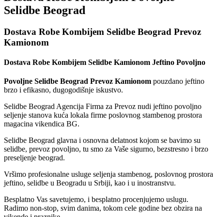
Selidbe Beograd
Dostava Robe Kombijem Selidbe Beograd Prevoz
Kamionom
Dostava Robe Kombijem Selidbe Kamionom Jeftino Povoljno
Povoljne Selidbe Beograd Prevoz Kamionom
pouzdano jeftino
brzo i efikasno, dugogodišnje iskustvo.
Selidbe Beograd Agencija Firma za Prevoz nudi jeftino povoljno
seljenje stanova kuća lokala firme poslovnog stambenog prostora
magacina vikendica BG.
Selidbe Beograd glavna i osnovna delatnost kojom se bavimo su
selidbe, prevoz povoljno, tu smo za Vaše sigurno, bezstresno i brzo
preseljenje beograd.
Vršimo profesionalne usluge seljenja stambenog, poslovnog prostora
jeftino, selidbe u Beogradu u Srbiji, kao i u inostranstvu.
Besplatno Vas savetujemo, i besplatno procenjujemo uslugu.
Radimo non-stop, svim danima, tokom cele godine bez obzira na
vikende i praznike.