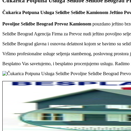
Čukarica Potpuna Usluga Selidbe Selidbe Beograd 
Čukarica Potpuna Usluga Selidbe Selidbe Kamionom Jeftino Pov
Povoljne Selidbe Beograd Prevoz Kamionom
pouzdano jeftino brzo
Selidbe Beograd Agencija Firma za Prevoz nudi jeftino povoljno sel
Selidbe Beograd glavna i osnovna delatnost kojom se bavimo su selidb
Vršimo profesionalne usluge seljenja stambenog, poslovnog prostora jef
Besplatno Vas savetujemo, i besplatno procenjujemo uslugu. Radimo n