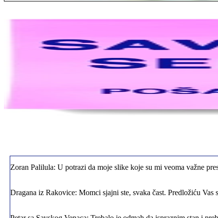
Jelena sa Čukarice: Mogu da pohvalim sve radnike u firmi jer su stva
Milica iz Novog Beograda: Zahvaljujuću vašoj firmi. Istog dana sam
Zoran Palilula: U potrazi da moje slike koje su mi veoma važne pres
Dragana iz Rakovice: Momci sjajni ste, svaka čast. Predložiću Vas 
Petar sa Savskog Venaca: Trebalo je odmah da ispraznim stan i preba