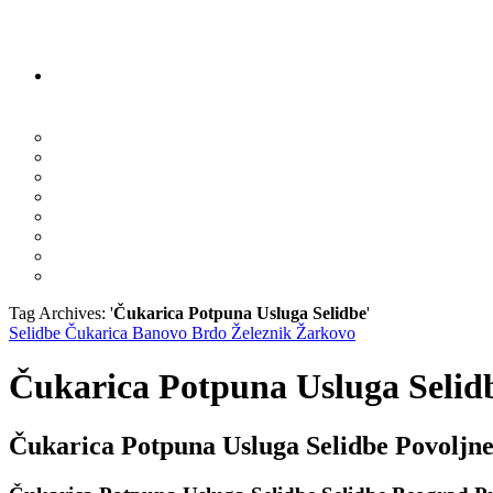
Tag Archives: '
Čukarica Potpuna Usluga Selidbe
'
Selidbe Čukarica Banovo Brdo Železnik Žarkovo
Čukarica Potpuna Usluga Selid
Čukarica Potpuna Usluga Selidbe Povoljne