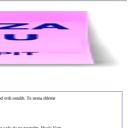
od svih ostalih. Tu nema dileme
io sada da ne postojite, Hvala Vam