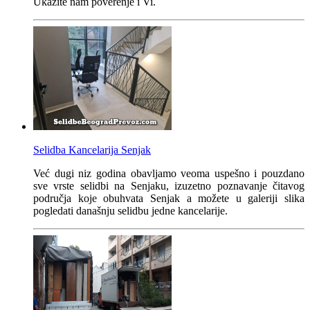
Ukažite nam poverenje i Vi.
Selidba Kancelarija Senjak
Već dugi niz godina obavljamo veoma uspešno i pouzdano
sve vrste selidbi na Senjaku, izuzetno poznavanje čitavog
područja koje obuhvata Senjak a možete u galeriji slika
pogledati današnju selidbu jedne kancelarije.