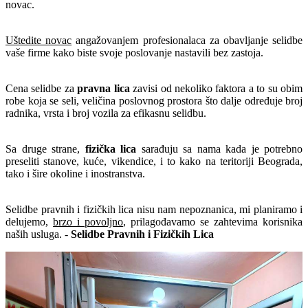
novac.
Uštedite novac
angažovanjem profesionalaca za obavljanje selidbe
vaše firme kako biste svoje poslovanje nastavili bez zastoja.
Cena selidbe za
pravna lica
zavisi od nekoliko faktora a to su obim
robe koja se seli, veličina poslovnog prostora što dalje određuje broj
radnika, vrsta i broj vozila za efikasnu selidbu.
Sa druge strane,
fizička lica
sarađuju sa nama kada je potrebno
preseliti stanove, kuće, vikendice, i to kako na teritoriji Beograda,
tako i šire okoline i inostranstva.
Selidbe pravnih i fizičkih lica nisu nam nepoznanica, mi planiramo i
delujemo,
brzo i povoljno
, prilagođavamo se zahtevima korisnika
naših usluga. -
Selidbe Pravnih i Fizičkih Lica