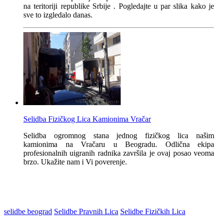
na teritoriji republike Srbije . Pogledajte u par slika kako je
sve to izgledalo danas.
Selidba Fizičkog Lica Kamionima Vračar
Selidba ogromnog stana jednog fizičkog lica našim
kamionima na Vračaru u Beogradu. Odlična ekipa
profesionalnih uigranih radnika završila je ovaj posao veoma
brzo. Ukažite nam i Vi poverenje.
selidbe beograd
Selidbe Pravnih Lica
Selidbe Fizičkih Lica