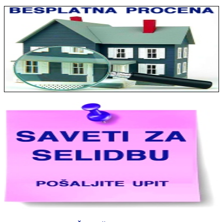
Jelena sa Čukarice: Mogu da pohvalim sve radnike u firmi jer su
stvarno profesionalni. Iselili su moje stvari veoma pažljivo