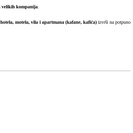
 i velikih kompanija
.
 hotela, motela, vila i apartmana (kafane, kafića)
izvrši na potpuno