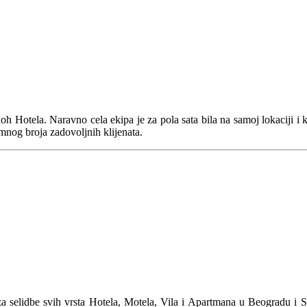
Hotela. Naravno cela ekipa je za pola sata bila na samoj lokaciji i kr
omnog broja zadovoljnih klijenata.
a selidbe svih vrsta Hotela, Motela, Vila i Apartmana u Beogradu i Srb