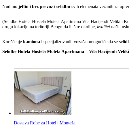
Nudimo
jeftin i brz prevoz i selidbu
svih elemenata vezanih za oprema
(Selidbe Hotela Hostela Motela Apartmana Vila Hacijendi Velikih Ko
drugu lokaciju na teritoriji Beograda ili šire okoline,
kvalitet
naših uslu
Korišćenje
kamiona
i specijalizovanih vozača omogućiće da se
selid
Selidbe Hotela Hostela Motela Apartmana
-
Vila Hacijendi Veli
Dostava Robe za Hotel i Montaža