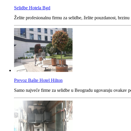
Selidbe Hotela Bgd
Želite profesionalnu firmu za selidbe, želite pouzdanost, brzin
Prevoz Bašte Hotel Hilton
Samo najveće firme za selidbe u Beogradu ugovaraju ovakav posa