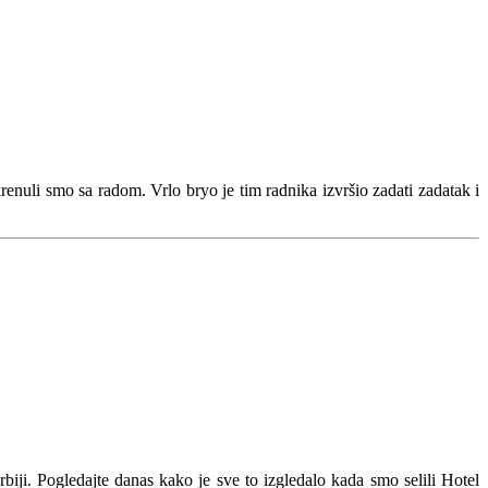
enuli smo sa radom. Vrlo bryo je tim radnika izvršio zadati zadatak i
iji. Pogledajte danas kako je sve to izgledalo kada smo selili Hotel