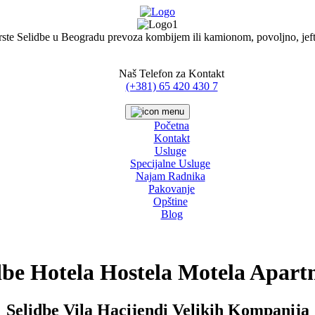
rste Selidbe u Beogradu prevoza kombijem ili kamionom, povoljno, jefti
Naš Telefon za Kontakt
(+381) 65 420 430 7
Početna
Kontakt
Usluge
Specijalne Usluge
Najam Radnika
Pakovanje
Opštine
Blog
dbe Hotela Hostela Motela Apar
Selidbe Vila Hacijendi Velikih Kompanija