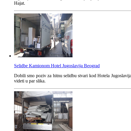
Hajat.
Selidbe Kamionom Hotel Jugoslavija Beograd
Dobili smo poziv za hitnu selidbu stvari kod Hotela Jugoslavija 
videti u par slika.